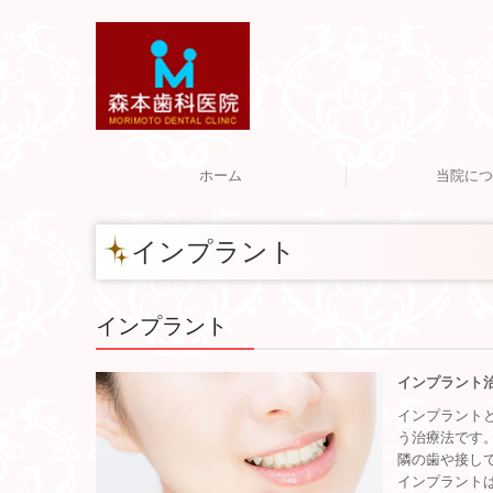
ホーム
当院につ
医院
交通
インプラント
インプラント
インプラント
インプラント
う治療法です
隣の歯や接し
インプラント