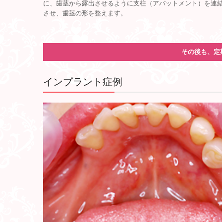
に、歯茎から露出させるように支柱（アバットメント）を連
させ、歯茎の形を整えます。
その後も、定
インプラント症例