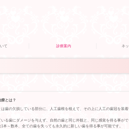
いて
診療案内
ネッ
紹介
案内
インプラント
矯正歯科
訪問診療
治療とは？
とは歯の欠損している部分に、人工歯根を植えて、その上に人工の歯冠を装着
。
ている歯にダメージを与えず、自然の歯と同じ外観と、同じ感覚を得る事がで
は1本～数本、全ての歯を失っても永久的に新しい歯を得る事が可能です。