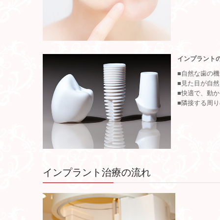
インプラント
■自然な歯の
■見た目が自
■快適で、動
■隣接する周
インプラント治療の流れ