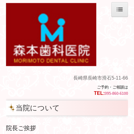
ホーム
当院について
医院紹介
交通案内
診療案内
長崎県長崎市滑石5-11-66
ご予約・ご相談は
インプラント
TEL:
095-860-6100
矯正歯科
当院について
訪問診療
院長ご挨拶
ネット予約