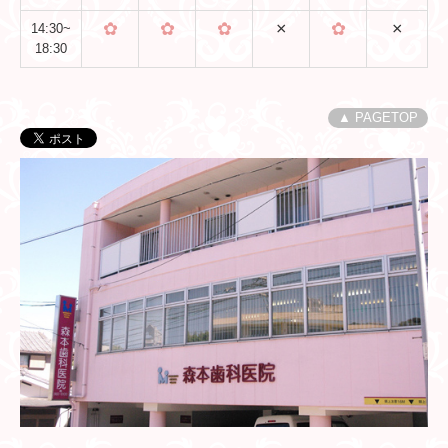
✿
✿
✿
×
✿
×
14:30~
18:30
▲ PAGETOP