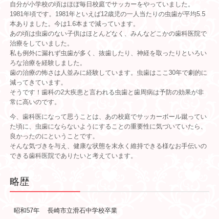
自分が小学校の頃はほぼ毎日校庭でサッカーをやっていました。
1981年頃です。1981年といえば12歳児の一人当たりの虫歯が平均5.5
本ありました。今は1.6本まで減っています。
あの頃は虫歯のない子供はほとんどなく、みんなどこかの歯科医院で
治療をしていました。
私も例外に漏れず虫歯が多く、抜歯したり、神経を取ったりといろい
ろな治療を経験しました。
歯の治療の怖さは人並みに経験しています。虫歯はここ30年で劇的に
減ってきています。
そうです！歯科の2大疾患と言われる虫歯と歯周病は予防の効果が非
常に高いのです。
今、歯科医になって思うことは、あの校庭でサッカーボール蹴ってい
た頃に、虫歯にならないようにすることの重要性に気づいていたら、
良かったのにということです。
そんな気づきを与え、健康な状態を末永く維持できる様なお手伝いの
できる歯科医院でありたいと考えています。
略歴
昭和57年
長崎市立滑石中学校卒業