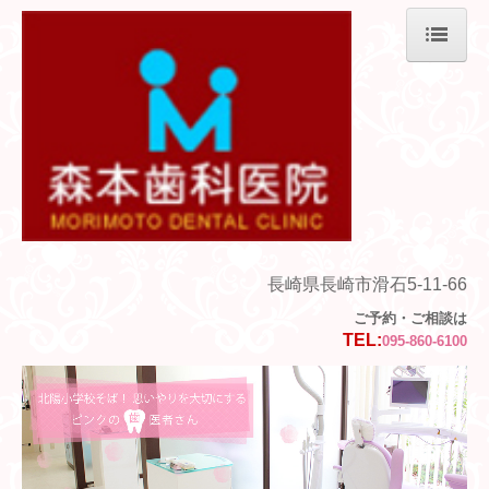
ホーム
当院について
医院紹介
交通案内
診療案内
長崎県長崎市滑石5-11-66
ご予約・ご相談は
インプラント
TEL:
095-860-6100
矯正歯科
訪問診療
ネット予約