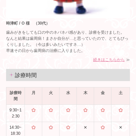
時津町 / O 様 （30代）
歯みがきをしても口の中のネバネバ感があり、診療を受けました。
なんと結果は歯周病！まさか自分が…と思っていたので、とてもびっ
くりしました。（今は多いみたいですネ…）
早速その日から歯周病の治療に入りました。
続きはこちらから
≫
診療時間
診療時
月
火
水
木
金
土
間
✿
✿
✿
✿
✿
✿
9:30~1
2:30
✿
✿
✿
×
✿
×
14:30~
18:30