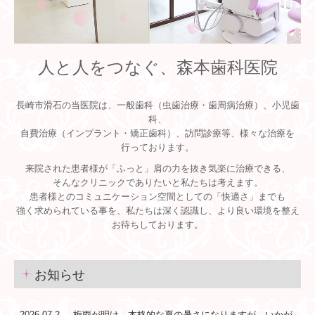
お問い合わせ
プライバシー
人と人をつなぐ、森本歯科医院
Q&A
長崎市滑石の当医院は、一般歯科（虫歯治療・歯周病治療）、小児歯
科、
自費治療（インプラント・矯正歯科）、訪問診療等、様々な治療を
行っております。
来院された患者様が「ふっと」肩の力を抜き気楽に治療できる、
そんなクリニックでありたいと私たちは考えます。
患者様とのコミュニケーション空間としての「快適さ」までも
強く求められている事を、私たちは深く認識し、より良い環境を整え
お待ちしております。
お知らせ
2026.07.2
梅雨が明け、本格的な夏の暑さになりますが、いかが